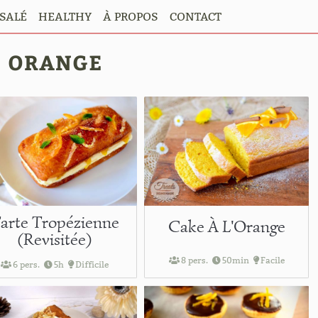
SALÉ
HEALTHY
À PROPOS
CONTACT
ORANGE
arte Tropézienne
Cake À L'Orange
(Revisitée)
8 pers.
50min
Facile
6 pers.
5h
Difficile