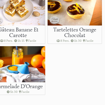
Gâteau Banane Et
Tartelettes Orange
Carotte
Chocolat
8 Pers.
1h 15
Facile
8 Pers.
1h 30
Facile
rmelade D'Orange
5h 30
Facile