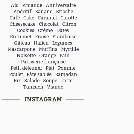
Aid
Amande
Anniversaire
Apéritif
Banane
Brioche
Café
Cake
Caramel
Carotte
Cheesecake
Chocolat
Citron
Cookies
Crème
Dates
Entremet
Fraise
Framboise
Gâteau
Italien
Légumes
Mascarpone
Muffins
Myrtille
Noisette
Orange
Pain
Patisserie française
Petit déjeuner
Plat
Pomme
Poulet
Pâte sablée
Ramadan
Riz
Salade
Soupe
Tarte
Tunisien
Viande
INSTAGRAM