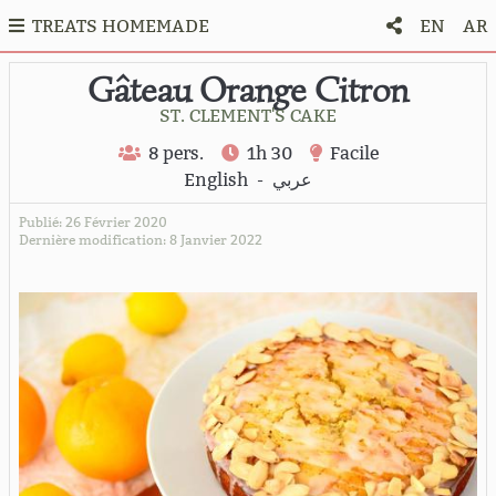
TREATS HOMEMADE
EN
AR
Gâteau Orange Citron
ST. CLEMENT'S CAKE
8 pers.
1h 30
Facile
English
-
عربي
Publié: 26 Février 2020
Dernière modification: 8 Janvier 2022