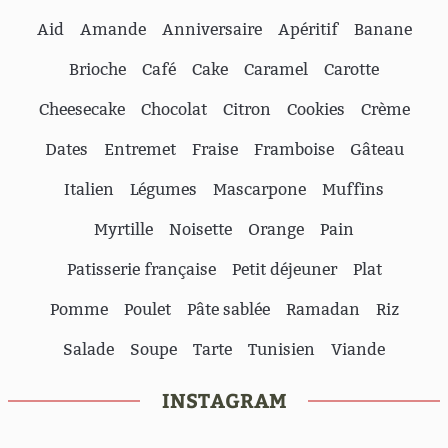
Aid
Amande
Anniversaire
Apéritif
Banane
Brioche
Café
Cake
Caramel
Carotte
Cheesecake
Chocolat
Citron
Cookies
Crème
Dates
Entremet
Fraise
Framboise
Gâteau
Italien
Légumes
Mascarpone
Muffins
Myrtille
Noisette
Orange
Pain
Patisserie française
Petit déjeuner
Plat
Pomme
Poulet
Pâte sablée
Ramadan
Riz
Salade
Soupe
Tarte
Tunisien
Viande
INSTAGRAM