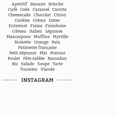
Apéritif
Banane
Brioche
Café
Cake
Caramel
Carotte
Cheesecake
Chocolat
Citron
Cookies
Crème
Dates
Entremet
Fraise
Framboise
Gâteau
Italien
Légumes
Mascarpone
Muffins
Myrtille
Noisette
Orange
Pain
Patisserie française
Petit déjeuner
Plat
Pomme
Poulet
Pâte sablée
Ramadan
Riz
Salade
Soupe
Tarte
Tunisien
Viande
INSTAGRAM