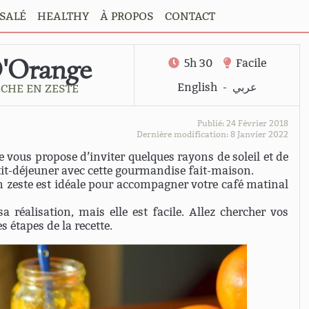
SALÉ
HEALTHY
À PROPOS
CONTACT
'Orange
5h 30
Facile
English
-
عربي
ICHE EN ZESTE
Publié: 24 Février 2018
Dernière modification: 8 Janvier 2022
Je vous propose d’inviter quelques rayons de soleil et de
etit-déjeuner avec cette gourmandise fait-maison.
 zeste est idéale pour accompagner votre café matinal
 réalisation, mais elle est facile. Allez chercher vos
s étapes de la recette.