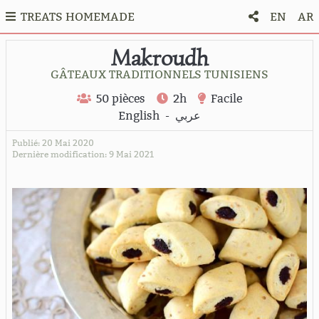
TREATS HOMEMADE
EN
AR
Makroudh
GÂTEAUX TRADITIONNELS TUNISIENS
50 pièces
2h
Facile
English
-
عربي
Publié: 20 Mai 2020
Dernière modification: 9 Mai 2021