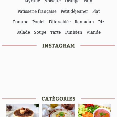
Myrtille
Noisette
Orange
Pain
Patisserie française
Petit déjeuner
Plat
Pomme
Poulet
Pâte sablée
Ramadan
Riz
Salade
Soupe
Tarte
Tunisien
Viande
INSTAGRAM
CATÉGORIES