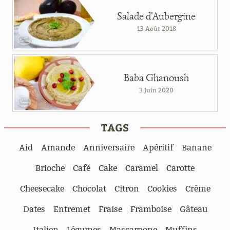
Salade d'Aubergine
13 Août 2018
Baba Ghanoush
3 Juin 2020
TAGS
Aid
Amande
Anniversaire
Apéritif
Banane
Brioche
Café
Cake
Caramel
Carotte
Cheesecake
Chocolat
Citron
Cookies
Crème
Dates
Entremet
Fraise
Framboise
Gâteau
Italien
Légumes
Mascarpone
Muffins