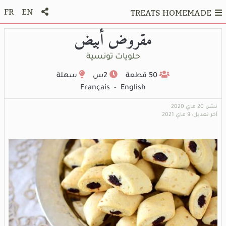
FR
EN
TREATS HOMEMADE
مقروض أبيض
حلويات تونسية
50 قطعة
2س
سهلة
Français
-
English
نشر: 20 ماي 2020
آخر تعديل: 9 ماي 2021