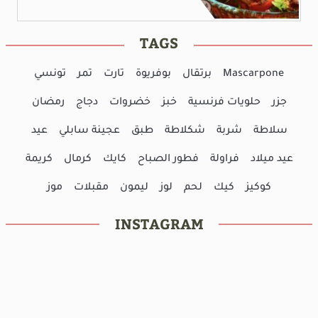
TAGS
Mascarpone
برتقال
بوفريوة
تارت
تمر
تونسي
جزر
حلويات فرنسية
خبز
خضروات
دجاج
رمضان
سلاطة
شربة
شكلاطة
طبق
عجينة سابلي
عيد
عيد ميلاد
فراولة
فطور الصباح
كايك
كرمال
كريمة
كوكيز
كيك
لحم
لوز
ليمون
مقبلات
موز
INSTAGRAM