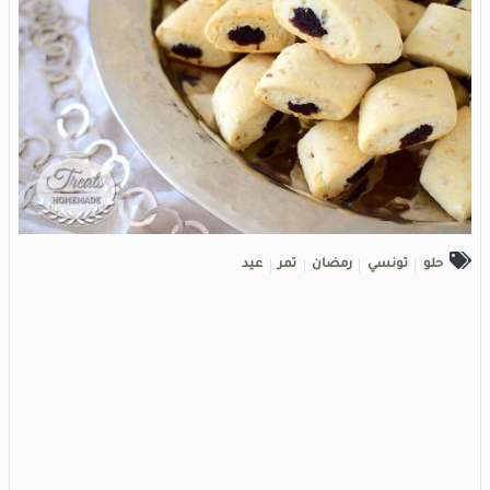
حلو
تونسي
رمضان
تمر
عيد