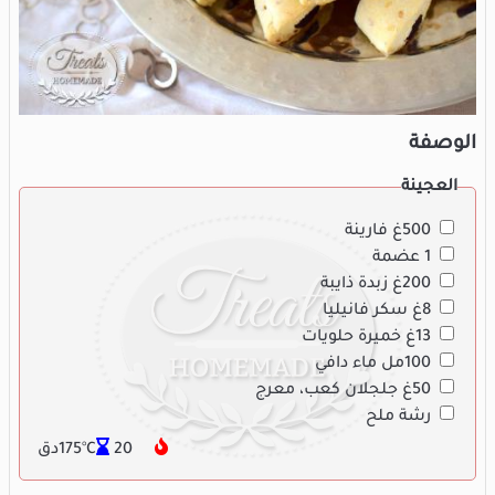
الوصفة
العجينة
500غ فارينة
1 عضمة
200غ زبدة ذايبة
8غ سكر فانيليا
13غ خميرة حلويات
100مل ماء دافي
50غ جلجلان كعب، معرج
رشة ملح
175°C
20دق