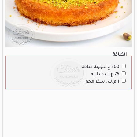
الكنافة
200 غ عجينة كنافة
75 غ زبدة ذايبة
1 م.ك. سكر محور