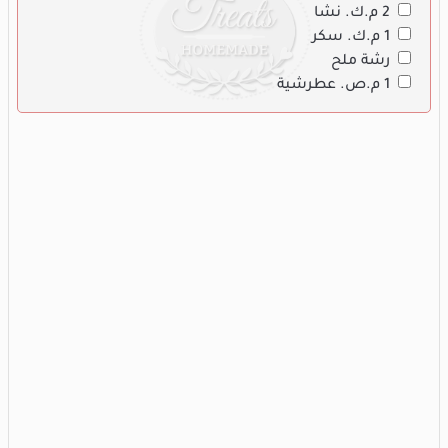
2 م.ك. نشا
1 م.ك. سكر
رشة ملح
1 م.ص. عطرشية