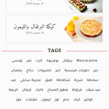
31 جويلية 2018
كيكة البرتقال والليمون
26 فيفري 2020
TAGS
Mascarpone
برتقال
بوفريوة
تارت
تمر
تونسي
جزر
حلويات فرنسية
خبز
خضروات
دجاج
رمضان
سلاطة
شربة
شكلاطة
طبق
عجينة سابلي
عيد
عيد ميلاد
فراولة
فطور الصباح
كايك
كرمال
كريمة
كوكيز
كيك
لحم
لوز
ليمون
مقبلات
موز