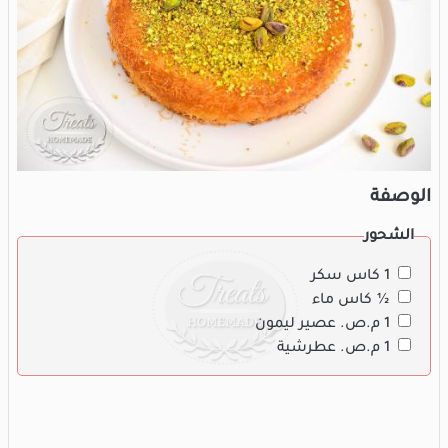
الوصفة
الشحور
1 كاس سكر
½ كاس ماء
1 م.ص. عصير ليمون
1 م.ص. عطرشية