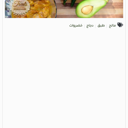
مالح
طبق
دجاج
خضروات