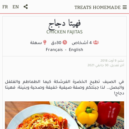
FR
EN
TREATS HOMEMADE
فهيتا دجاج
CHICKEN FAJITAS
4 أشخاص
30دق
سهلة
Français
-
English
نشر: 9 أوت 2018
آخر تعديل: 30 جانفي 2021
في الصيف تطيح الخضرة الفرشكة كيما الطماطم والفلفل
والبصل… لذا جبتلكم وصفة صيفية خفيفة وصحية وبنينة: فهيتا
دجاج!