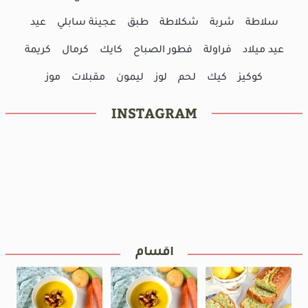
سلاطة
شربة
شكلاطة
طبق
عجينة سابلي
عيد
عيد ميلاد
فراولة
فطور الصباح
كايك
كرمال
كريمة
كوكيز
كيك
لحم
لوز
ليمون
مقبلات
موز
INSTAGRAM
أقسام