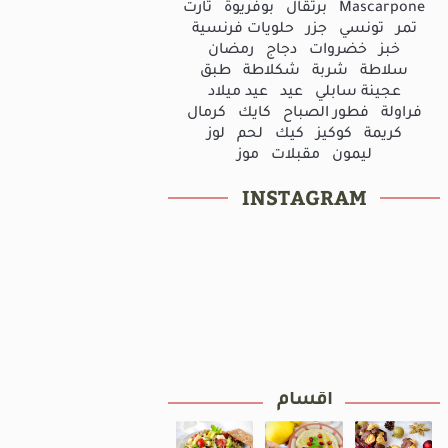
Mascarpone
برتقال
بوفريوة
تارت
تمر
تونسي
جزر
حلويات فرنسية
خبز
خضروات
دجاج
رمضان
سلاطة
شربة
شكلاطة
طبق
عجينة سابلي
عيد
عيد ميلاد
فراولة
فطور الصباح
كايك
كرمال
كريمة
كوكيز
كيك
لحم
لوز
سبوسة جوز الهند
مصلي دجاج
ليمون
مقبلات
موز
INSTAGRAM
8 إلى 10 أشخاص
1س
سهلة
4 إلى 5 أشخاص
50دق
سهلة
أقسام