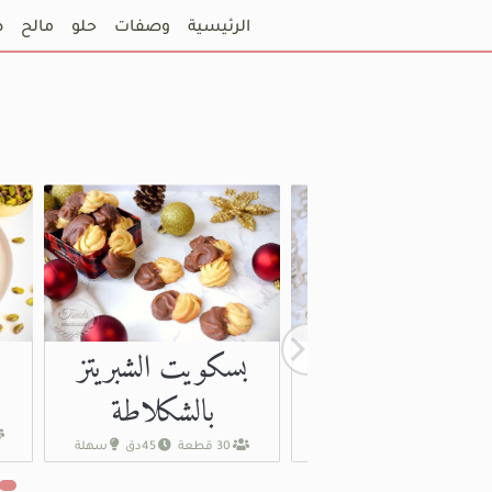
الرئيسية
وصفات
حلو
مالح
ص
بسكويت الشبريتز
مقروض أبيض
بالشكلاطة
50 قطعة
2س
سهلة
30 قطعة
45دق
سهلة