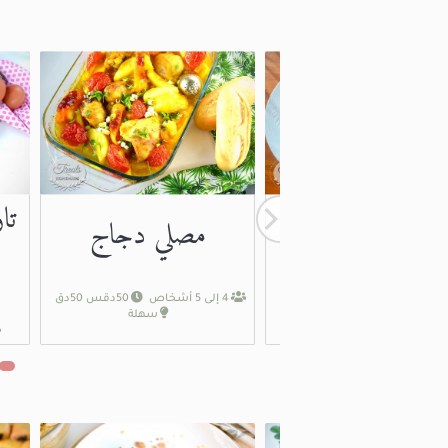
تا
مصلي دجاج
فهيتا دجاج
4 إلى 5 أشخاص
50دقس 50دق
4 أشخاص
30دق
سهلة
سهلة