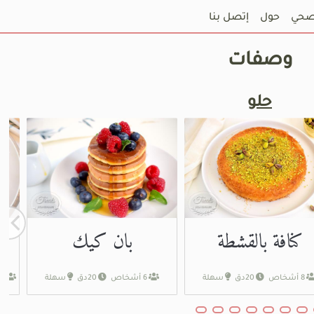
حي
حول
إتصل بنا
وصفات
حلو
كنافة بالقشطة
بان كيك
8 أشخاص
20دق
سهلة
6 أشخاص
20دق
سهلة
8 إلى 10 أشخاص