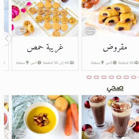
مقروض
غريبة حمص
ب
50 قطعة
5س
سهلة
40 إلى 50 قطعة
1س
سهلة
صحي