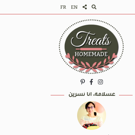
FR
EN
عسلامة، أنا نسرين
برزقان
مافينز البطاطا الحلوة
1س 30
سهلة
12 قطعة
45دق
سهلة