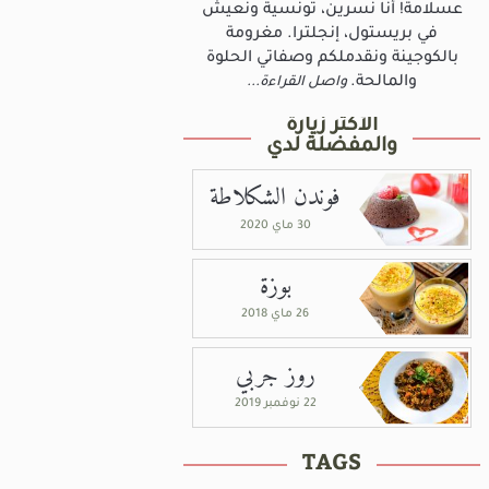
عسلامة! أنا نسرين، تونسية ونعيش
في بريستول، إنجلترا. مغرومة
بالكوجينة ونقدملكم وصفاتي الحلوة
والمالحة.
واصل القراءة...
الأكثر زيارة
والمفضلة لدي
فوندن الشكلاطة
30 ماي 2020
شربة الكراث
سلاطة باذنجان
بوزة
26 ماي 2018
4 أشخاص
30دق
سهلة
4 أشخاص
20دق
سهلة
روز جربي
22 نوفمبر 2019
TAGS