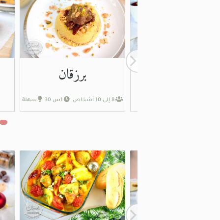
بسكويت رولي
برزقان
بالمعجون
8 إلى 10 أشخاص
1س 30
سهلة
20 قطعة
1س
سهلة