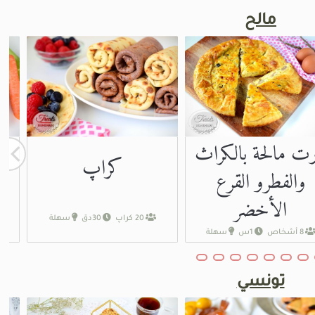
مالح
رت مالحة بالكراث
كراپ
والفطرو القرع
الأخضر
20 كراپ
30دق
سهلة
8 أشخاص
1س
سهلة
تونسي